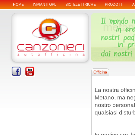
HOME
IMPIANTI GPL
BICI ELETTRICHE
PRODOTTI
A
Officina
La nostra offici
Metano, ma negii
nostro personal
qualsiasi distur
In particolare, 